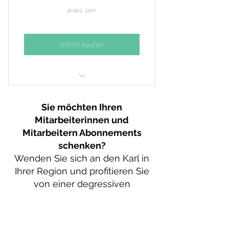
jedes Jahr
Sofort kaufen
Service Complet vélo électrique
Sie möchten Ihren
Service Sécurité vélo électrique
Mitarbeiterinnen und
Mitarbeitern Abonnements
Service dépannage crevaison
schenken?
(intervention dans les 3 jours)
Wenden Sie sich an den Karl in
Ihrer Region und profitieren Sie
von einer degressiven
Preisstaffelung.
Kontact