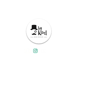
Uns kontaktieren
Allgemeine Bedingungen
Franchise-Partner werden
Nutzungsbedingungen der Website
Datenschutzrichlinie
© | ByKarl
Disigned By Lionel Centre and Florent Billat
2022
admin