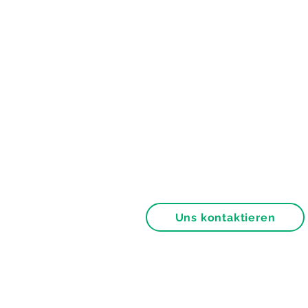
Uns kontaktieren
Allgemeine Bedingungen
Franchise-Partner werden
Nutzungsbedingungen der W