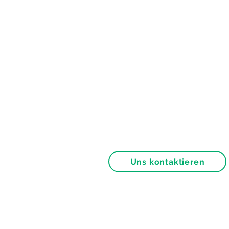
Uns kontaktieren
Allgemeine Bedingungen
Franchise-Partner werden
Nutzungsbedingungen der W