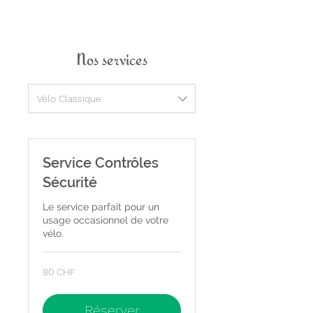
Nos services
Vélo Classique
Service Contrôles
Sécurité
Le service parfait pour un
usage occasionnel de votre
vélo.
80
80 CHF
francs
suisses
Réserver