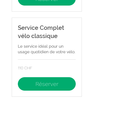
Service Complet
vélo classique
Le service idéal pour un
usage quotidien de votre vélo.
110
110 CHF
francs
suisses
Réserver
Service Premium
Vélo Classique