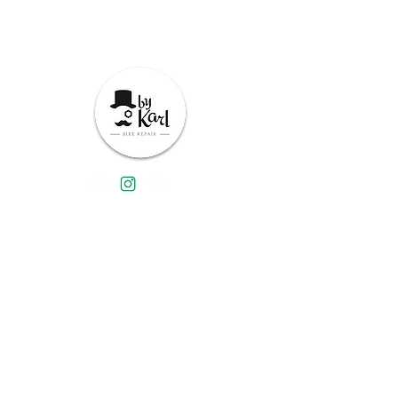
Contactez-nous
Conditions générales
Devenir partenaire franchisé
Conditions d'utilisation du site
Politique de confidentialité
© | ByKarl
Disgned By Lionel Cendre and Florent Billat
2022
admin