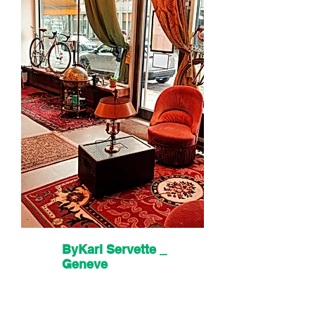
ByKarl Servette _
Geneve
Av. Ernest-Pictet 24,
Genève, Suisse